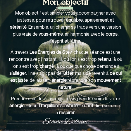
Mon objectif
Mon objectif est simple : vous accompagner avec
justesse, pour retrouver
équilibre, apaisement et
sérénité
. Ensemble, un chemin se trace vers une version
plus vraie de
vous-même
, en harmonie avec le
corps,
l’esprit et l’âme
.
À travers
Les Énergies de Stev
, chaque séance est une
rencontre avec l’instant : là où l’on s’est trop
retenu
, là où
l’on s’est trop
chargé
, là où quelque chose demande à
s’alléger
. Il ne s’agit pas de
lutter
, mais de revenir à
ce qui
est juste
, de laisser l’
énergie
reprendre son
mouvement
naturel
.
Prendre soin de vous, c’est aussi prendre soin de votre
énergie
. Quand
l’équilibre s’installe
, le quotidien se remet
à
respirer
.
Steven Delenne