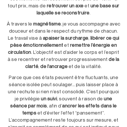
tout prix, mais de
retrouver un axe
et
une base sur
laquelle se reconstruire
.
À travers le
magnétisme
, je vous accompagne avec
douceur et dans le respect du rythme de chacun.
Le travail vise à
apaiser la surcharge
,
libérer ce qui
pèse émotionnellement
et
remettre l’énergie en
circulation
. L’objectif est d’aider le corps et l’esprit
à se recentrer et retrouver progressivement
de la
clarté
,
de l’ancrage
et de la vitalité.
Parce que ces états peuvent être fluctuants, une
séance isolée peut soulager… puis laisser place à
une rechute si rien n’est consolidé. C’est pourquoi
je privilégie
un suivi
, souvent à raison de
une
séance par mois
, afin d’
ancrer les effets dans le
temps
et d’éviter l’effet “pansement”.
L’accompagnement reste toujours sur mesure, et
s’inscrit en complément de ce qui est indiqué pour