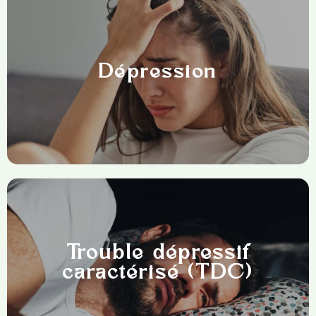
Épuisement physique, mental et émotionnel lié à
un stress prolongé, souvent professionnel, avec
Dépression
perte d’énergie et de motivation.
État de souffrance psychique marqué par une
Trouble dépressif
tristesse profonde, une perte d’élan vital et une
fatigue persistante impactant le quotidien.
caractérisé (TDC)